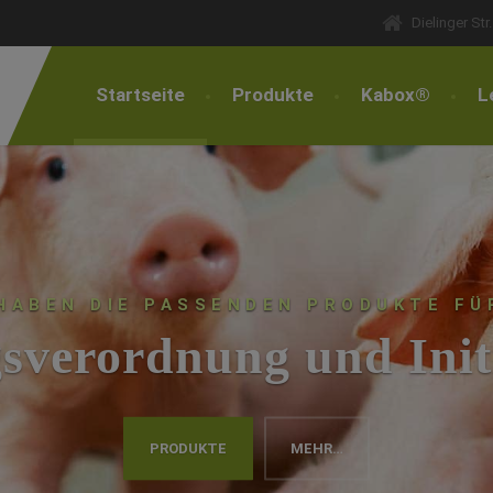
Dielinger St
Startseite
Produkte
Kabox®
L
HABEN DIE PASSENDEN PRODUKTE FÜ
sverordnung und Init
PRODUKTE
MEHR…