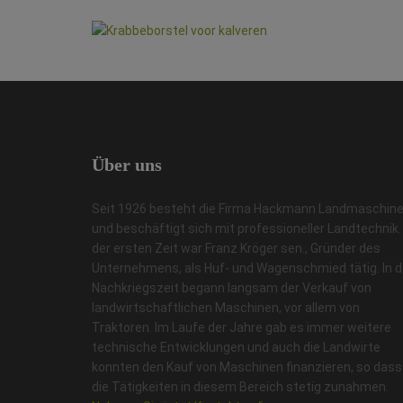
Über
uns
Seit 1926 besteht die Firma Hackmann Landmaschin
und beschäftigt sich mit professioneller Landtechnik. 
der ersten Zeit war Franz Kröger sen., Gründer des
Unternehmens, als Huf- und Wagenschmied tätig. In d
Nachkriegszeit begann langsam der Verkauf von
landwirtschaftlichen Maschinen, vor allem von
Traktoren. Im Laufe der Jahre gab es immer weitere
technische Entwicklungen und auch die Landwirte
konnten den Kauf von Maschinen finanzieren, so dass
die Tätigkeiten in diesem Bereich stetig zunahmen.