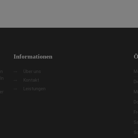
Informationen
Ö
en
Über uns
M
In
Kontakt
D
Leistungen
er
M
D
Fr
S
S