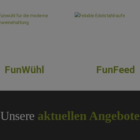
FunWühl
FunFeed
Unsere
aktuellen Angebote