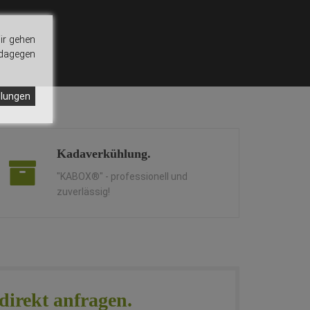
ir gehen
 dagegen
llungen
Kadaverkühlung.
"KABOX®" - professionell und
zuverlässig!
direkt anfragen.