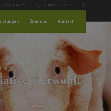
r. 21, 49401 Damme
+49 (0)5491 90 90 77
eistungen
Über uns
Kontakt
R DIE
iative Tierwohl!