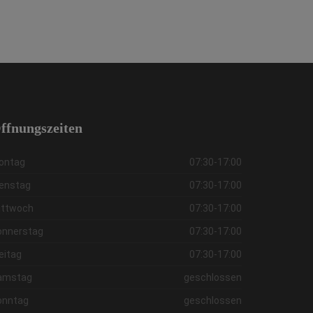
ffnungszeiten
ontag
07:30-17:00
ienstag
07:30-17:00
ittwoch
07:30-17:00
onnerstag
07:30-17:00
eitag
07:30-17:00
amstag
geschlossen
onntag
geschlossen