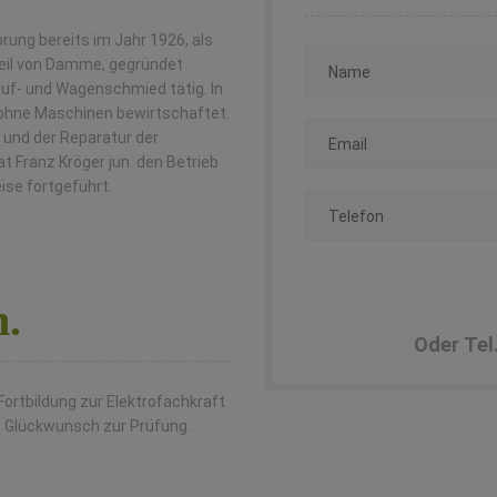
rung bereits im Jahr 1926, als
teil von Damme, gegründet
 Huf- und Wagenschmied tätig. In
r ohne Maschinen bewirtschaftet.
 und der Reparatur der
 Franz Kröger jun. den Betrieb
se fortgeführt.
.
Oder Tel
Fortbildung zur Elektrofachkraft
n Glückwunsch zur Prüfung.