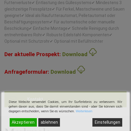
Futterverluste ✔ Entlastung des Güllesystems ✔ Mindestens 3
gleichzeitige Fressplätze ✔ Für Ferkel, Mastschweine und Sauen
geeignet ✔ Ideal als Raufutterautomat, Pelletautomat oder
Beschäftigungssystem ✔ Für automatische oder manuelle
Beschickung ✔ Einfache Montage ✔ Schnelle Reinigung durch
entnehmbares Rohr ✔ Robuste Edelstahl-Komponenten ✔
Optional mit Schutzrohr ✔ Optional mit Befülltrichter
Der aktuelle Prospekt:
Download
Anfrageformular:
Download
Kontakt
Diese Website verwendet Cookies, um Ihr Surferlebnis zu verbessern. Wir
gehen davon aus, dass Sie damit einverstanden sind - aber Sie können sich
dagegen entscheiden, wenn Sie es wünschen.
Weiterlesen
Akzeptieren
ablehnen
Einstellungen