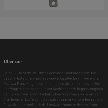
Über
uns
Seit 1926 besteht die Firma Hackmann Landmaschinen und
beschäftigt sich mit professioneller Landtechnik. In der ersten
Zeit war Franz Kröger sen., Gründer des Unternehmens, als Huf-
und Wagenschmied tätig. In der Nachkriegszeit begann langsam
der Verkauf von landwirtschaftlichen Maschinen, vor allem von
Traktoren. Im Laufe der Jahre gab es immer weitere technische
Entwicklungen und auch die Landwirte konnten den Kauf von