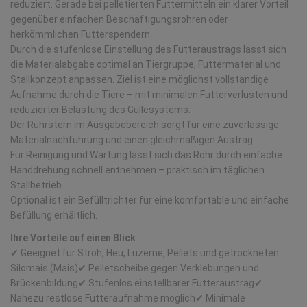
reduziert. Gerade bei pelletierten Futtermitteln ein klarer Vorteil
gegenüber einfachen Beschäftigungsrohren oder
herkömmlichen Futterspendern.
Durch die stufenlose Einstellung des Futteraustrags lässt sich
die Materialabgabe optimal an Tiergruppe, Futtermaterial und
Stallkonzept anpassen. Ziel ist eine möglichst vollständige
Aufnahme durch die Tiere – mit minimalen Futterverlusten und
reduzierter Belastung des Güllesystems.
Der Rührstern im Ausgabebereich sorgt für eine zuverlässige
Materialnachführung und einen gleichmäßigen Austrag.
Für Reinigung und Wartung lässt sich das Rohr durch einfache
Handdrehung schnell entnehmen – praktisch im täglichen
Stallbetrieb.
Optional ist ein Befülltrichter für eine komfortable und einfache
Befüllung erhältlich.
Ihre Vorteile auf einen Blick
✔ Geeignet für Stroh, Heu, Luzerne, Pellets und getrockneten
Silomais (Mais) ✔ Pelletscheibe gegen Verklebungen und
Brückenbildung ✔ Stufenlos einstellbarer Futteraustrag ✔
Nahezu restlose Futteraufnahme möglich ✔ Minimale