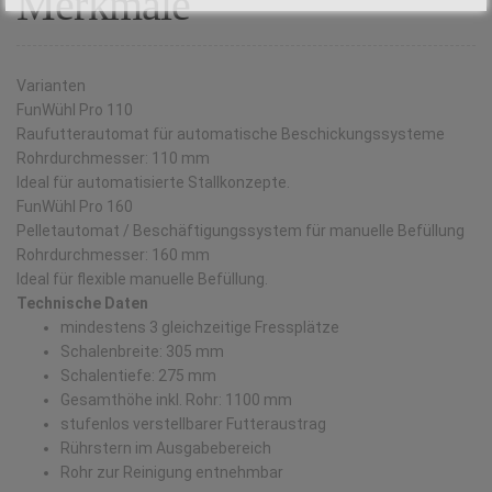
Merkmale
Varianten
FunWühl Pro 110
Raufutterautomat für automatische Beschickungssysteme
Rohrdurchmesser: 110 mm
Ideal für automatisierte Stallkonzepte.
FunWühl Pro 160
Pelletautomat / Beschäftigungssystem für manuelle Befüllung
Rohrdurchmesser: 160 mm
Ideal für flexible manuelle Befüllung.
Technische Daten
mindestens 3 gleichzeitige Fressplätze
Schalenbreite: 305 mm
Schalentiefe: 275 mm
Gesamthöhe inkl. Rohr: 1100 mm
stufenlos verstellbarer Futteraustrag
Rührstern im Ausgabebereich
Rohr zur Reinigung entnehmbar