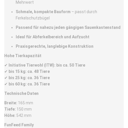
Mehrwert
Schmale, kompakte Bauform
– passt durch
Ferkelschutzbügel
Passend für nahezu jeden gängigen Sauenkastenstand
Ideal für Abferkelbereich und Aufzucht
P
raxisgerechte, langlebige Konstruktion
Hohe Tierkapazität
✔
Initiative Tierwohl (ITW): bis ca. 50 Tiere
✔
bis 15 kg: ca. 48 Tiere
✔
bis 25 kg: ca. 36 Tiere
✔
bis 60 kg: ca. 36 Tiere
Technische Daten
Breite:
165 mm
Tiefe:
150 mm
Höhe:
542 mm
FunFeed Family