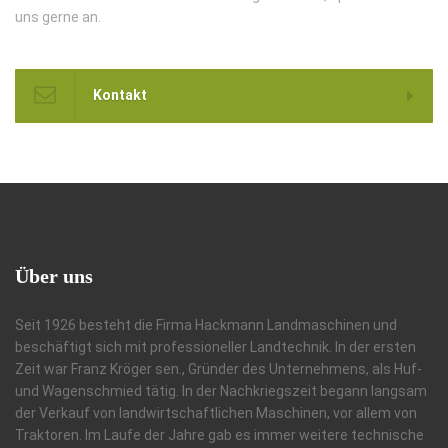
uns gerne an.
Kontakt
Über
uns
Seit 1926 besteht die Firma Hackmann Landmaschinen und
beschäftigt sich mit professioneller Landtechnik. In der ersten
Zeit war Franz Kröger sen., Gründer des Unternehmens, als Huf-
und Wagenschmied tätig. In der Nachkriegszeit begann langsam
der Verkauf von landwirtschaftlichen Maschinen, vor allem von
Traktoren. Im Laufe der Jahre gab es immer weitere technische