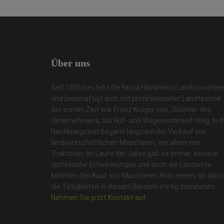
Über
uns
Seit 1926 besteht die Firma Hackmann Landmaschin
und beschäftigt sich mit professioneller Landtechnik. 
der ersten Zeit war Franz Kröger sen., Gründer des
Unternehmens, als Huf- und Wagenschmied tätig. In d
Nachkriegszeit begann langsam der Verkauf von
landwirtschaftlichen Maschinen, vor allem von
Traktoren. Im Laufe der Jahre gab es immer weitere
technische Entwicklungen und auch die Landwirte
konnten den Kauf von Maschinen finanzieren, so dass
die Tätigkeiten in diesem Bereich stetig zunahmen.
Nehmen Sie jetzt Kontakt auf.