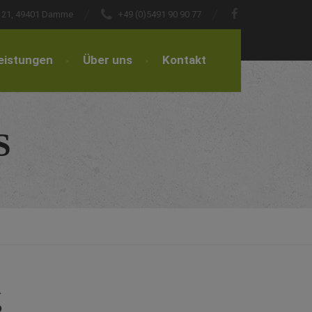
r. 21, 49401 Damme
+49 (0)5491 90 90 77
eistungen
Über uns
Kontakt
S
g