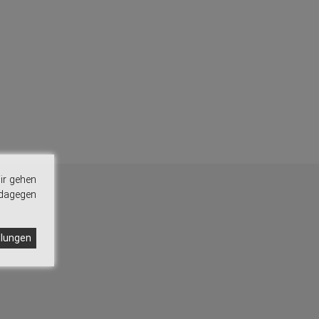
ir gehen
 dagegen
llungen