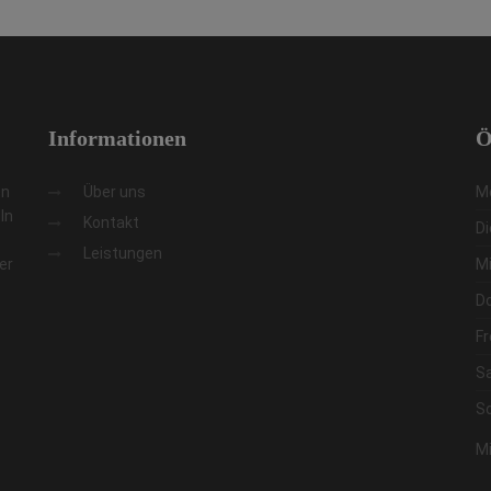
Informationen
Ö
en
Über uns
M
In
Kontakt
D
Leistungen
er
M
D
Fr
S
S
Mi