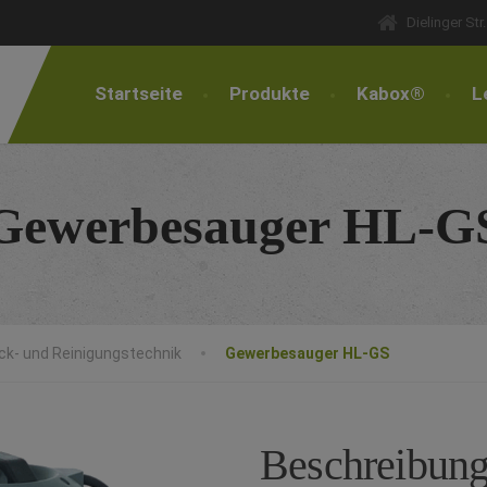
Dielinger St
Startseite
Produkte
Kabox®
L
Gewerbesauger HL-G
k- und Reinigungstechnik
Gewerbesauger HL-GS
Beschreibun