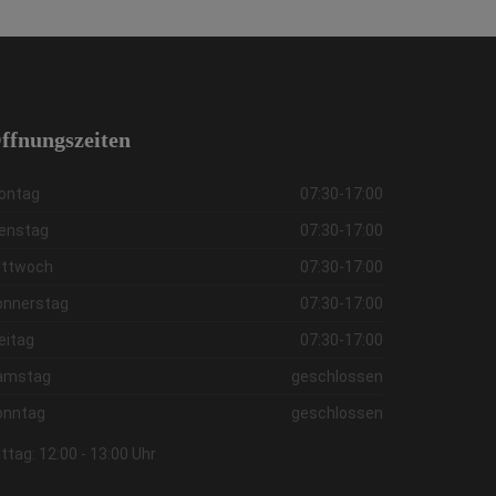
ffnungszeiten
ontag
07:30-17:00
ienstag
07:30-17:00
ittwoch
07:30-17:00
onnerstag
07:30-17:00
eitag
07:30-17:00
amstag
geschlossen
onntag
geschlossen
ttag: 12:00 - 13:00 Uhr