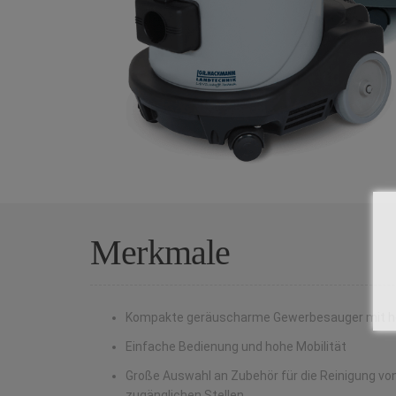
Merkmale
Kompakte geräuscharme Gewerbesauger mit ho
Einfache Bedienung und hohe Mobilität
Große Auswahl an Zubehör für die Reinigung vo
zugänglichen Stellen