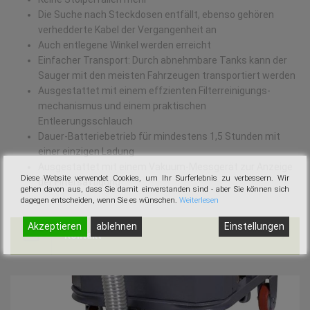
Die Suche nach Steckdosen entfällt, ebenso gehören
verhedderte Kabel der Vergangenheit an
Auch entlegene Winkel werden erreicht
Einfacher Transport: Durch abnehmbare
Tanks
kann der
Sauger mit den meisten Fahrzeugen transportiert werden
Ausgestattet mit einem effzienten Filterreinigungs-
mechanismus und einem praktischen
Entleerungsschlauch
Dauer-Batteriebetrieb für mindestens 1,5 Stunden mit
einer einzigen Ladung
Ausgestattet mit einem Vakuum-Messgerät zur Anzeige
Diese Website verwendet Cookies, um Ihr Surferlebnis zu verbessern. Wir
der Filtersättigung
gehen davon aus, dass Sie damit einverstanden sind - aber Sie können sich
dagegen entscheiden, wenn Sie es wünschen.
Weiterlesen
Akzeptieren
ablehnen
Einstellungen
Kontakt